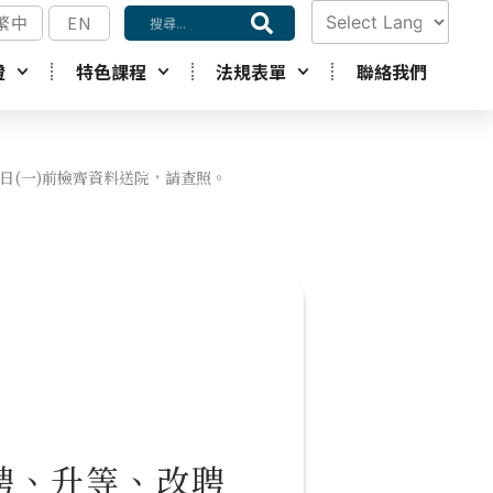
繁中
EN
Powered by
證
特色課程
法規表單
聯絡我們
Translate
4日(一)前檢齊資料送院，請查照。
新聘、升等、改聘