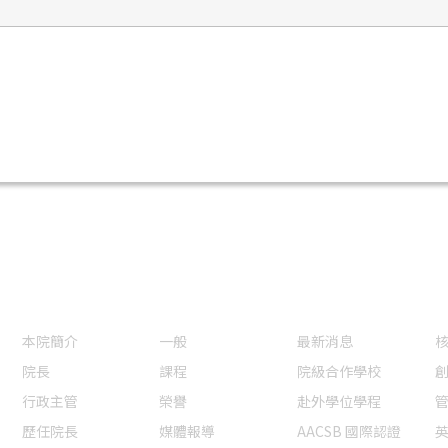
認識本院
本院焦點
國際交流認證
本院簡介
一般
最新消息
院長
課程
院級合作學校
行政主管
榮譽
赴外學位學程
歷任院長
媒體報導
AACSB 國際認證