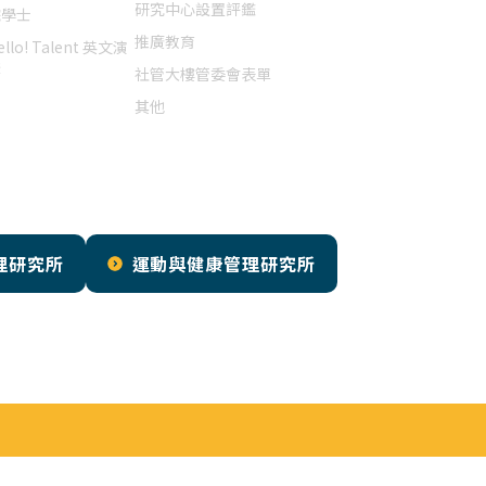
研究中心設置評鑑
院學士
推廣教育
ello! Talent 英文演
講
社管大樓管委會表單
其他
理研究所
運動與健康管理研究所