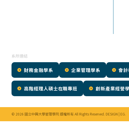
傳真：
04-2285-6233
E-mail：
cssm@nchu.edu.tw
系所連結
財務金融學系
企業管理學系
會計
高階經理人碩士在職專班
創新產業經營
© 2026 國立中興大學管理學院 版權所有 All Rights Reserved. DESIGN |
EG
.