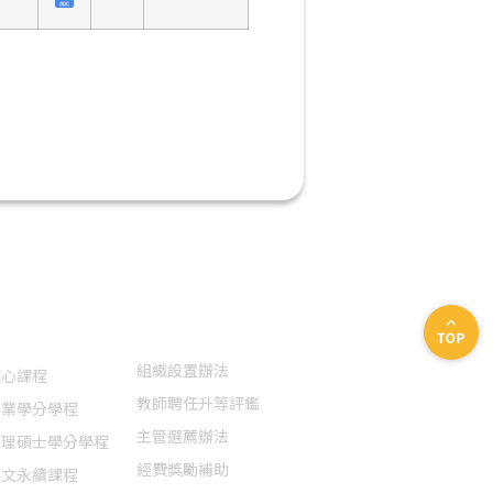
特色課程
法規表單
聯絡我們
組織設置辦法
核心課程
教師聘任升等評鑑
創業學分學程
主管選薦辦法
管理碩士學分學程
經費獎勵補助
英文永續課程