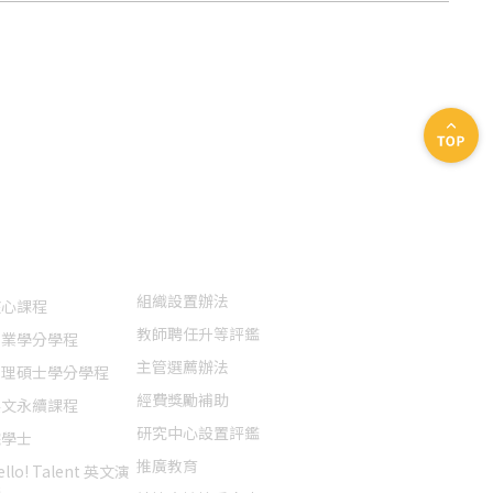
特色課程
法規表單
聯絡我們
組織設置辦法
核心課程
教師聘任升等評鑑
創業學分學程
主管選薦辦法
管理碩士學分學程
經費獎勵補助
英文永續課程
研究中心設置評鑑
院學士
推廣教育
ello! Talent 英文演