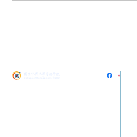
402 台中市南區興大路
145號 (中興大學社管大
樓5樓536)
電話：
04-2284-0808
傳真：
04-2285-6233
E-mail：
cssm@nchu.edu.tw