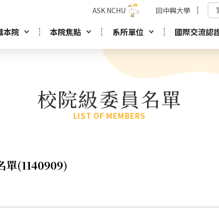
ASK NCHU
回中興大學
識本院
本院焦點
系所單位
國際交流認
校院級委員名單
LIST OF MEMBERS
(1140909)