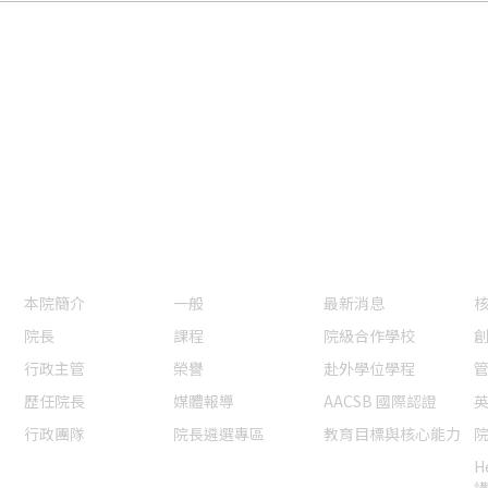
認識本院
本院焦點
國際交流認證
本院簡介
一般
最新消息
院長
課程
院級合作學校
行政主管
榮譽
赴外學位學程
歷任院長
媒體報導
AACSB 國際認證
行政團隊
院長遴選專區
教育目標與核心能力
校院級委員名單
H