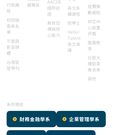
AACSB
行政團
選專區
經費獎
國際認
英文永
隊
勵補助
證
續課程
校院級
研究中
教育目
院學士
委員名
心設置
標與核
單
Hello!
評鑑
心能力
Talent
平面與
推廣教
英文演
影音媒
育
講
體
社管大
台灣管
樓管委
理學刊
會表單
其他
系所連結
財務金融學系
企業管理學系