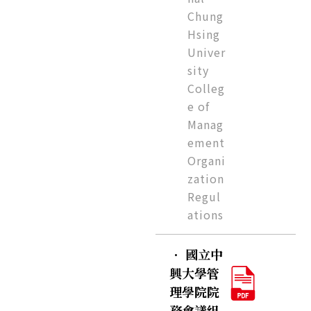
Chung
Hsing
Univer
sity
Colleg
e of
Manag
ement
Organi
zation
Regul
ations
．
國立中
興大學管
理學院院
務會議組