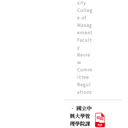
sity
Colleg
e of
Manag
ement
Facult
y
Revie
w
Comm
ittee
Regul
ations
．
國立中
興大學管
理學院課