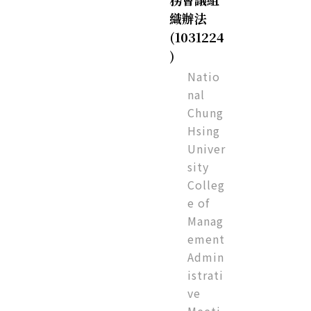
織辦法
(1031224
)
Natio
nal
Chung
Hsing
Univer
sity
Colleg
e of
Manag
ement
Admin
istrati
ve