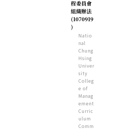
程委員會
組織辦法
(1070919
)
Natio
nal
Chung
Hsing
Univer
sity
Colleg
e of
Manag
ement
Curric
ulum
Comm