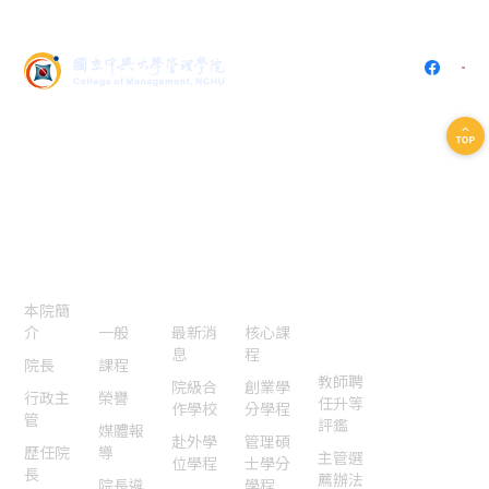
402 台中市南區興大路145號
(中興大學社管大樓5樓536)
電話：
04-2284-0808
傳真：
04-2285-6233
E-mail：
cssm@nchu.edu.tw
認識本
院
本院焦
國際交
特色課
法規表
聯絡我
點
流認證
程
單
們
本院簡
組織設
介
一般
最新消
核心課
置辦法
息
程
院長
課程
教師聘
院級合
創業學
行政主
榮譽
任升等
作學校
分學程
管
評鑑
媒體報
赴外學
管理碩
歷任院
導
主管選
位學程
士學分
長
薦辦法
院長遴
學程