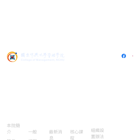
402 台中市南區興大路145號
(中興大學社管大樓5樓536)
電話：
04-2284-0808
傳真：
04-2285-6233
E-mail：
cssm@nchu.edu.tw
認識本
院
本院焦
國際交
特色課
法規表
聯絡我
點
流認證
程
單
們
本院簡
組織設
介
一般
最新消
核心課
置辦法
息
程