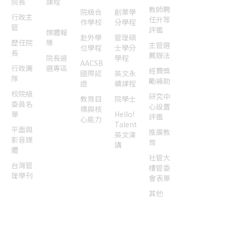
院長
課程
教師聘
院級合
創業學
行政主
榮譽
任升等
作學校
分學程
管
評鑑
媒體報
赴外學
管理碩
歷任院
導
主管選
位學程
士學分
長
薦辦法
院長遴
學程
AACSB
行政團
選專區
經費獎
國際認
英文永
隊
勵補助
證
續課程
校院級
研究中
教育目
院學士
委員名
心設置
標與核
單
Hello!
評鑑
心能力
Talent
平面與
推廣教
英文演
影音媒
育
講
體
社管大
台灣管
樓管委
理學刊
會表單
其他