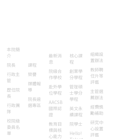
傳真：
04-2285-6233
E-mail：
cssm@nchu.edu.tw
認識本
院
本院焦
國際交
特色課
法規表
聯絡我
點
流認證
程
單
們
本院簡
組織設
介
一般
最新消
核心課
置辦法
息
程
院長
課程
教師聘
院級合
創業學
行政主
榮譽
任升等
作學校
分學程
管
評鑑
媒體報
赴外學
管理碩
歷任院
導
主管選
位學程
士學分
長
薦辦法
院長遴
學程
AACSB
行政團
選專區
經費獎
國際認
英文永
隊
勵補助
證
續課程
校院級
研究中
教育目
院學士
委員名
心設置
標與核
單
Hello!
評鑑
心能力