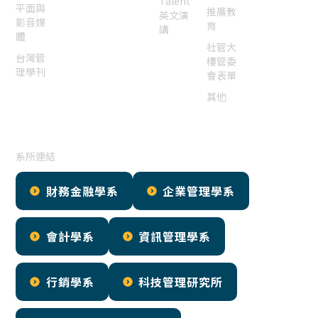
Talent
平面與
推廣教
英文演
影音媒
育
講
體
社管大
台灣管
樓管委
理學刊
會表單
其他
系所連結
財務金融學系
企業管理學系
會計學系
資訊管理學系
行銷學系
科技管理研究所