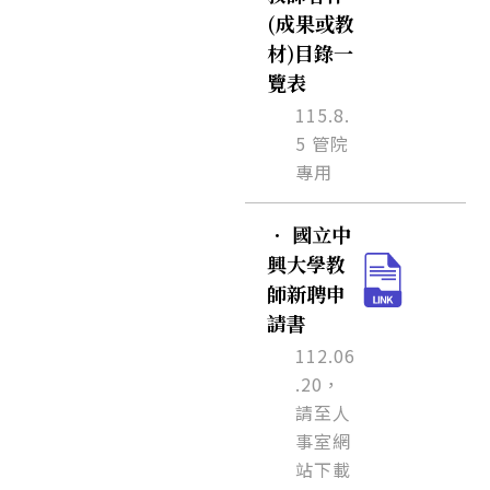
(成果或教
材)目錄一
覽表
115.8.
5 管院
專用
．
國立中
興大學教
師新聘申
請書
112.06
.20，
請至人
事室網
站下載