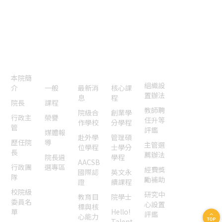
傳真：
04-2285-6233
E-mail：
cssm@nchu.edu.tw
認識本
院
本院焦
國際交
特色課
法規表
聯絡我
點
流認證
程
單
們
本院簡
組織設
介
一般
最新消
核心課
置辦法
息
程
院長
課程
教師聘
院級合
創業學
行政主
榮譽
任升等
作學校
分學程
管
評鑑
媒體報
赴外學
管理碩
歷任院
導
主管選
位學程
士學分
長
薦辦法
院長遴
學程
AACSB
行政團
選專區
經費獎
國際認
英文永
隊
勵補助
證
續課程
校院級
研究中
教育目
院學士
委員名
心設置
標與核
單
Hello!
評鑑
心能力
Talent