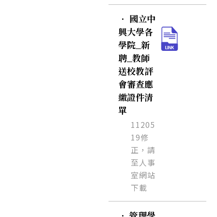
．
國立中
興大學各
學院_新
聘_教師
送校教評
會審查應
繳證件清
單
11205
19修
正，請
至人事
室網站
下載
．
管理學