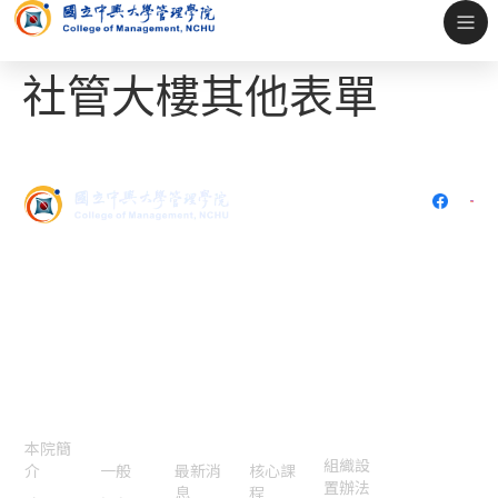
社管大樓其他表單
402 台中市南區興大路145號
(中興大學社管大樓5樓536)
電話：
04-2284-0808
傳真：
04-2285-6233
E-mail：
cssm@nchu.edu.tw
認識本
院
本院焦
國際交
特色課
法規表
聯絡我
點
流認證
程
單
們
本院簡
組織設
介
一般
最新消
核心課
置辦法
息
程