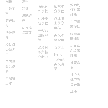
院長
課程
教師聘
院級合
創業學
行政主
榮譽
任升等
作學校
分學程
管
評鑑
媒體報
赴外學
管理碩
歷任院
導
主管選
位學程
士學分
長
薦辦法
院長遴
學程
AACSB
行政團
選專區
經費獎
國際認
英文永
隊
勵補助
證
續課程
校院級
研究中
教育目
院學士
委員名
心設置
標與核
單
Hello!
評鑑
心能力
Talent
平面與
推廣教
英文演
影音媒
育
講
體
社管大
台灣管
樓管委
理學刊
會表單
其他