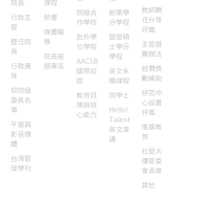
院長
課程
教師聘
院級合
創業學
行政主
榮譽
任升等
作學校
分學程
管
評鑑
媒體報
赴外學
管理碩
歷任院
導
主管選
位學程
士學分
長
薦辦法
院長遴
學程
AACSB
行政團
選專區
經費獎
國際認
英文永
隊
勵補助
證
續課程
校院級
研究中
教育目
院學士
委員名
心設置
標與核
單
Hello!
評鑑
心能力
Talent
平面與
推廣教
英文演
影音媒
育
講
體
社管大
台灣管
樓管委
理學刊
會表單
其他