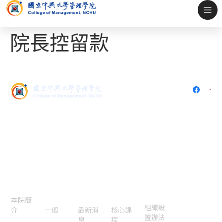
院長控留款
402 台中市南區興大路145號
(中興大學社管大樓5樓536)
電話：
04-2284-0808
傳真：
04-2285-6233
E-mail：
cssm@nchu.edu.tw
認識本
院
本院焦
國際交
特色課
法規表
聯絡我
點
流認證
程
單
們
本院簡
組織設
介
一般
最新消
核心課
置辦法
息
程