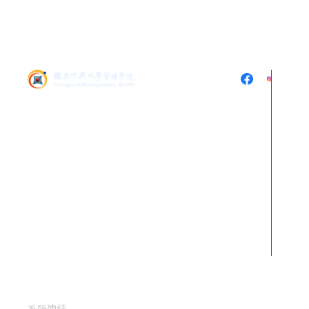
402 台中市南區興大路
145號 (中興大學社管大
樓5樓536)
電話：
04-2284-0808
傳真：
04-2285-6233
E-mail：
cssm@nchu.edu.tw
系所連結