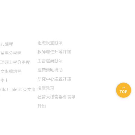
特色課程
法規表單
聯絡我們
組織設置辦法
核心課程
教師聘任升等評鑑
創業學分學程
主管選薦辦法
管理碩士學分學程
經費獎勵補助
英文永續課程
研究中心設置評鑑
院學士
推廣教育
ello! Talent 英文演
講
社管大樓管委會表單
其他