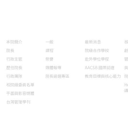
認識本院
本院焦點
國際交流認證
本院簡介
一般
最新消息
院長
課程
院級合作學校
行政主管
榮譽
赴外學位學程
歷任院長
媒體報導
AACSB 國際認證
行政團隊
院長遴選專區
教育目標與核心能力
校院級委員名單
H
平面與影音媒體
台灣管理學刊